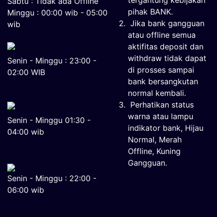
tergantung kebijakan
Sabtu : Tidak ada Offline
pihak BANK.
Minggu : 00:00 wib - 05:00
Jika bank gangguan
wib
atau offline semua
aktifitas deposit dan
withdraw tidak dapat
Senin - Minggu : 23:00 -
di prosses sampai
02:00 WIB
bank bersangkutan
normal kembali.
Perhatikan status
warna atau lampu
Senin - Minggu 01:30 -
indikator bank, Hijau
04:00 wib
Normal, Merah
Offline, Kuning
Gangguan.
Senin - Minggu : 22:00 -
06:00 wib