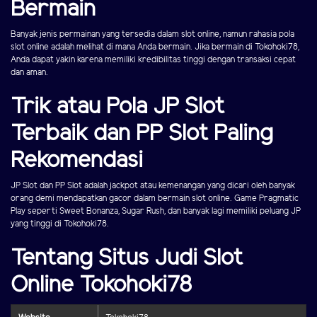
Bermain
Banyak jenis permainan yang tersedia dalam slot online, namun rahasia pola
slot online adalah melihat di mana Anda bermain. Jika bermain di Tokohoki78,
Anda dapat yakin karena memiliki kredibilitas tinggi dengan transaksi cepat
dan aman.
Trik atau Pola JP Slot
Terbaik dan PP Slot Paling
Rekomendasi
JP Slot dan PP Slot adalah jackpot atau kemenangan yang dicari oleh banyak
orang demi mendapatkan gacor dalam bermain slot online. Game Pragmatic
Play seperti Sweet Bonanza, Sugar Rush, dan banyak lagi memiliki peluang JP
yang tinggi di Tokohoki78.
Tentang Situs Judi Slot
Online Tokohoki78